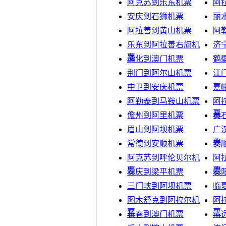
阿克苏到乐东机票
阿
安庆到石狮机票
丽
阿拉善到黄山机票
阿
乐东到阿拉善右旗机
济
票
通化到澳门机票
鹤
荆门到阿尔山机票
江
中卫到安庆机票
嘉
阿勒泰到马鞍山机票
阿
票
儋州到阿里机票
黄
眉山到阿坝机票
广
票
常德到安顺机票
安
阿克苏到呼伦贝尔机
阿
票
票
安庆到梁平机票
安
三门峡到阿坝机票
临
图木舒克到阿拉尔机
阿
票
票
长春到澳门机票
清