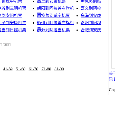
票
门到琼中机票
商丘到安康机票
阿克苏到临高机票
克苏到三明机票
朝阳到阿拉善右旗机
嘉义到阿拉善机票
票
乡到安阳机票
阿拉善到咸宁机票
乌海到安康机票
河子到安康机票
衢州到阿拉善右旗机
洛阳到阿坝机票
票
拉善到日照机票
济源到阿拉善机票
合肥到安庆机票
页
最后页
41-50
51-60
61-70
71-80
81-90
关
讯
Co