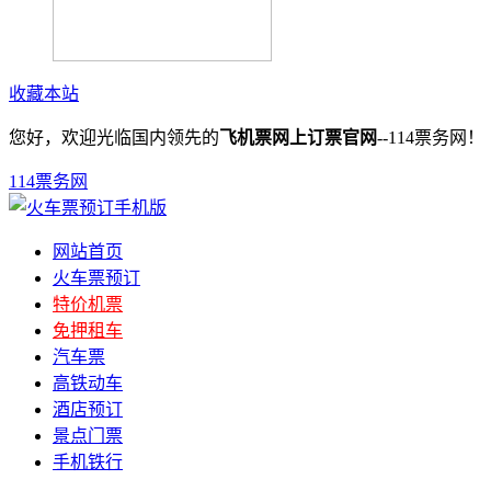
收藏本站
您好，欢迎光临国内领先的
飞机票网上订票官网
--114票务网！
114票务网
网站首页
火车票预订
特价机票
免押租车
汽车票
高铁动车
酒店预订
景点门票
手机铁行