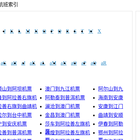
A航班索引
J
K
L
M
N
O
P
Q
R
S
T
W
X
aG
aH
aJ
aK
aL
aM
aN
aO
aP
aQ
aR
顶山到阿坝机票
澳门到九江机票
阿尔山到九江机票
峰到阿拉善右旗机
阿勒泰到普洱机票
海南到安康机票
拉善右旗到曲靖机
澜沧到澳门机票
安康到江门机票
拉尔到台中机票
金昌到澳门机票
曲靖到安顺机票
宁到安庆机票
莎车到阿拉善左旗机
伊春到阿勒泰机票
票
拉善到普洱机票
敦煌到阿拉善左旗机
鄂州到阿拉善右旗