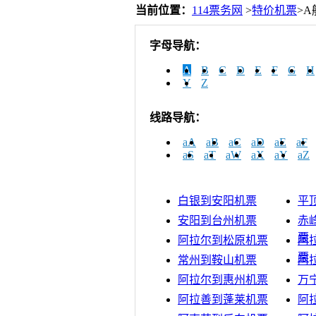
当前位置：
114票务网
>
特价机票
>
字母导航：
A
B
C
D
E
F
G
H
Y
Z
线路导航：
aA
aB
aC
aD
aE
aF
aS
aT
aW
aX
aY
aZ
白银到安阳机票
平
安阳到台州机票
赤
票
阿拉尔到松原机票
阿
票
常州到鞍山机票
阿
阿拉尔到惠州机票
万
阿拉善到蓬莱机票
阿