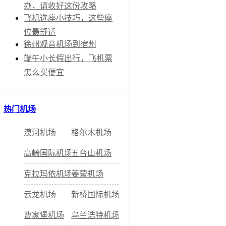
票
办，请收好这份攻略
飞机选座小技巧，这些座
位最舒适
徐州观音机场到宿州
端午小长假出行，飞机票
怎么买便宜
票
热门机场
漠河机场
格尔木机场
高崎国际机场
五台山机场
票
克拉玛依机场
姜营机场
票
云龙机场
新桥国际机场
机
曹家堡机场
乌兰浩特机场