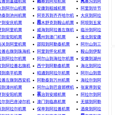
票
票
拉善到富蕴机票
如皋到阿坝机票
九寨沟到阿克苏机
水到阿尔山机票
安康到稻城机票
阿里到毕节机票
勒泰到池州机票
阿克苏到齐齐哈尔机
大庆到阿拉善机票
票
宁到安庆机票
图木舒克到鞍山机票
阿坝到五家渠机票
壁到阿里机票
威海到阿拉善左旗机
临汾到阿拉尔机票
票
门到安阳机票
达州到澳门机票
淮北到安康机票
峪关到阿里机票
邵阳到阿勒泰机票
阿尔山到三门峡机
拉善右旗到珠海机
阿里到怀化机票
鞍山到伊犁机票
石到阿拉尔机票
阿尔山到海拉尔机票
安康到湖州机票
汉到阿拉善右旗机
西宁到阿勒泰机票
海北到阿拉善机票
顺到南平机票
昭通到阿拉尔机票
阿尔山到思茅机票
拉善左旗到西安机
阿勒泰到万州机票
海拉尔到阿尔山机
阳到漳州机票
阿尔山到巴音郭楞机
张家界到安阳机票
票
夏到安阳机票
长治到安顺机票
阿拉尔到阿拉善机
拉尔到巴彦淖尔机
澳门到临高机票
无锡到阿勒泰机票
远到阿拉尔机票
保亭到阿拉善机票
酒泉到阿拉善右旗