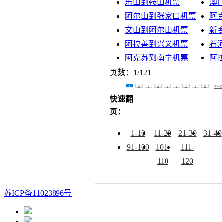
乐山到鞍山机票
澳
阿尔山到张家口机票
阿
文山到阿尔山机票
新
阿拉善到兴义机票
石
阿克苏到南宁机票
阿
页数：
1/121
1
2
3
4
5
6
7
8
9
下一
快速翻
页：
1-10
11-20
21-30
31-40
91-100
101-
111-
110
120
苏ICP备11023896号