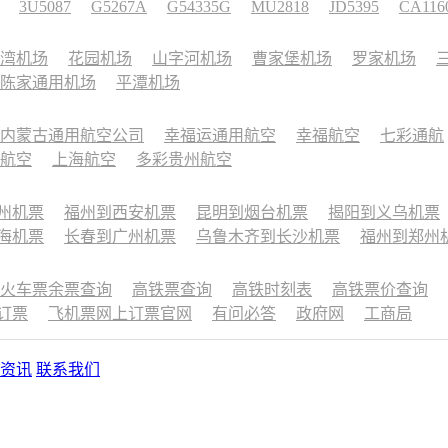
3U5087
G5267A
G54335G
MU2818
JD5395
CA116
湾机场
花园机场
山字河机场
曹家堡机场
罗家机场
陈家通用机场
平潭机场
内蒙古通用航空公司
幸福运通用航空
幸福航空
七彩通航
航空
上海航空
多彩贵州航空
州机票
福州到西安机票
昆明到烟台机票
揭阳到义乌机票
海机票
长春到广州机票
乌鲁木齐到长沙机票
福州到郑州
火车票余票查询
高铁票查询
高铁时刻表
高铁票价查询
订票
飞机票网上订票官网
有问必答
政府网
工商局
资讯
联系我们