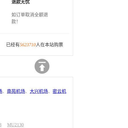
退款无忧
如订单取消全额退
款！
已经有
5623710
人在本站购票
场
、
南苑机场
、
大兴机场
、
密云机
3
MU2130