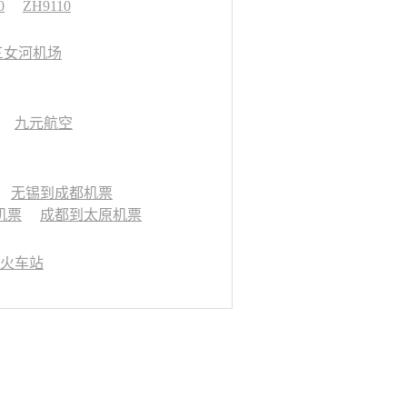
0
ZH9110
三女河机场
九元航空
无锡到成都机票
机票
成都到太原机票
火车站