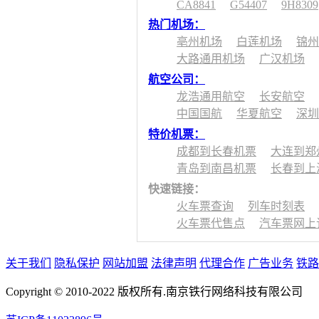
CA8841
G54407
9H8309
热门机场：
亳州机场
白莲机场
锦州
大路通用机场
广汉机场
航空公司：
龙浩通用航空
长安航空
中国国航
华夏航空
深圳
特价机票：
成都到长春机票
大连到郑
青岛到南昌机票
长春到上
快速链接：
火车票查询
列车时刻表
火车票代售点
汽车票网上
关于我们
隐私保护
网站加盟
法律声明
代理合作
广告业务
铁路
Copyright © 2010-2022 版权所有.南京铁行网络科技有限公司