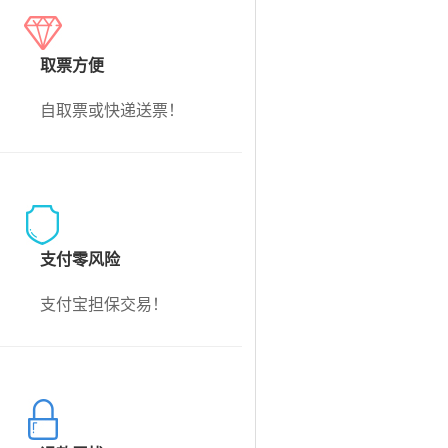
取票方便
自取票或快递送票！
支付零风险
支付宝担保交易！