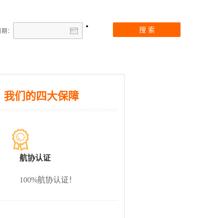
日期：
我们的四大保障
航协认证
100%航协认证！